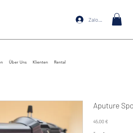
Zaloguj się
en
Über Uns
Klienten
Rental
Aputure Spot
Cena
45,00 €