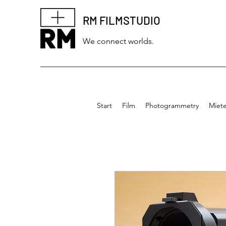
RM FILMSTUDIO
We connect worlds.
Start
Film
Photogrammetry
Miet