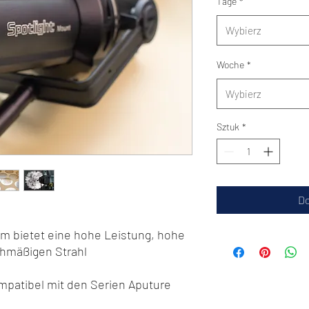
Tage
*
Wybierz
Woche
*
Wybierz
Sztuk
*
Do
em bietet eine hohe Leistung, hohe
chmäßigen Strahl
patibel mit den Serien Aputure