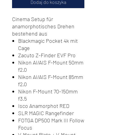
Dodaj do koszyka
Cinema Setup für
anamorphotisches Drehen
bestehend aus
Blackmagic Pocket 4k mit
Cage
Zacuto Z-Finder EVF Pro
Nikon AI/AIS F-Mount 50mm
f2.0
Nikon AI/AIS F-Mount 85mm
f2.0
Nikon F-Mount 70-150mm
f3.5
Isco Anamorphot RED
SLR MAGIC Rangefinder
FOTGA DP500 Mark III Follow
Focus
V-Mount Plate + V-Mount