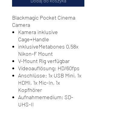
Dodaj do koszyka
Blackmagic Pocket Cinema
Camera
Kamera inklusive
Cage+Handle
inklusiveMetabones 0,58x
Nikon-F Mount
V-Mount Rig verfügbar
Videoauflösung: HD/60fps
Anschlüsse: 1x USB Mini, 1x
HDMI, 1x Mic-In, 1x
Kopfhörer
Aufnahmemedium: SD-
UHS-II
Sensor-Größe: 12.48 x 7.02
mm (Super16)
Videoformate: RAW, ProRes