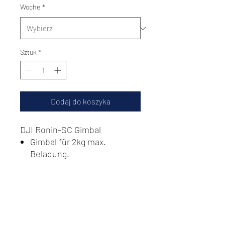
Woche
*
Sztuk
*
Dodaj do koszyka
DJI Ronin-SC Gimbal
Gimbal für 2kg max.
Beladung.
inkl. PS4 Controller
inkl. Ausgleichsgewicht