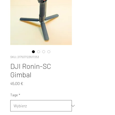
SKU: 217537123517253
DJI Ronin-SC
Gimbal
Cena
45,00 €
Tage
*