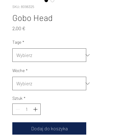
SKU: 8096325
Gobo Head
Cena
2,00 €
Tage
*
Woche
*
Sztuk
*
Dodaj do koszyka