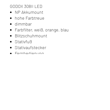
GODOX 308II LED
NP Akkumount
hohe Farbtreue
dimmbar
Farbfilter, weiß, orange, blau
Blitzschuhmount
Stativfuß
Stativaufstecker
Fernbedienung
Do Not Sell My Personal