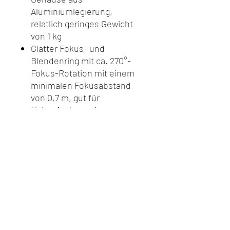
Aluminiumlegierung,
relatlich geringes Gewicht
von 1 kg
Glatter Fokus- und
Blendenring mit ca. 270°-
Fokus-Rotation mit einem
minimalen Fokusabstand
von 0,7 m, gut für
Nahaufnahmen im
Portraitformat. Stufenloses
Blenden-Design, bietet eine
reibungslose und nahtlose
Blendensteuerung von T2.9
bis T22.
EF Mount / Auf Anfrage auch
mit PL