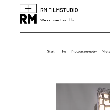
RM FILMSTUDIO
We connect worlds.
Start
Film
Photogrammetry
Miet