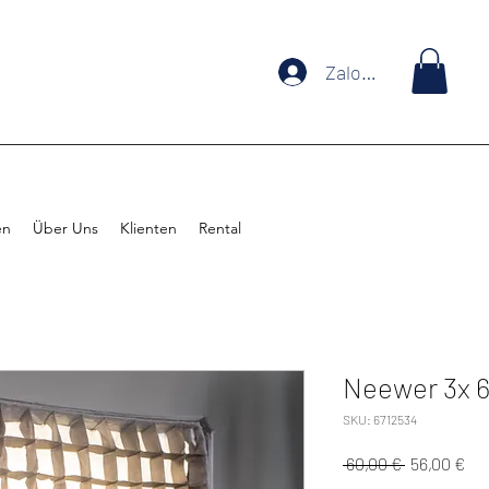
Zaloguj się
en
Über Uns
Klienten
Rental
Neewer 3x 
SKU: 6712534
Regularna
Ce
 60,00 € 
56,00 €
cena
Ra