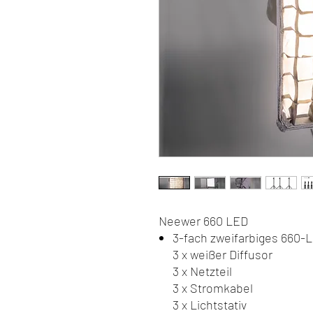
Neewer 660 LED
3-fach zweifarbiges 660-
3 x weißer Diffusor
3 x Netzteil
3 x Stromkabel
3 x Lichtstativ