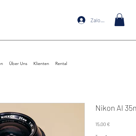
Zaloguj się
en
Über Uns
Klienten
Rental
Nikon AI 35
Cena
15,00 €