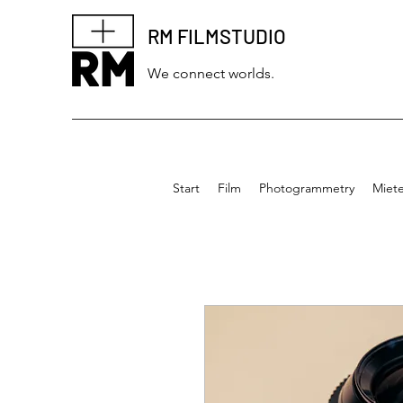
RM FILMSTUDIO
We connect worlds.
Start
Film
Photogrammetry
Miet