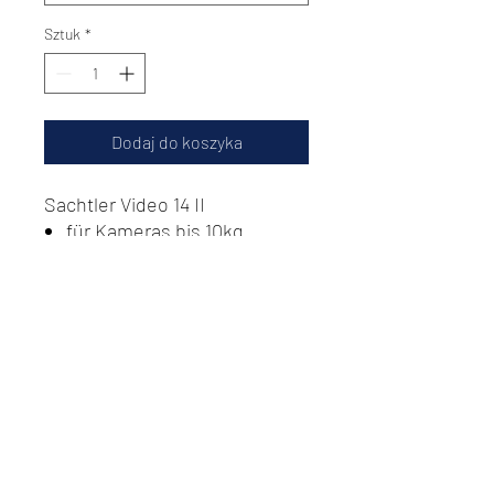
Sztuk
*
Dodaj do koszyka
Sachtler Video 14 II
für Kameras bis 10kg
Do Not Sell My Personal