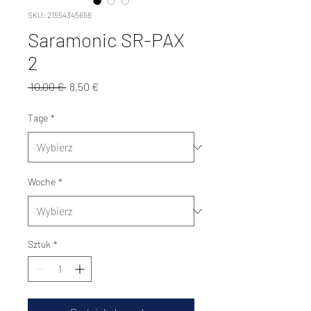
SKU: 21554345656
Saramonic SR-PAX
2
Regularna
Cena
 10,00 € 
8,50 €
cena
Rabatowa
Tage
*
Woche
*
Sztuk
*