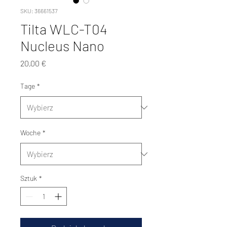
SKU: 36661537
Tilta WLC-T04
Nucleus Nano
Cena
20,00 €
Tage
*
Woche
*
Sztuk
*